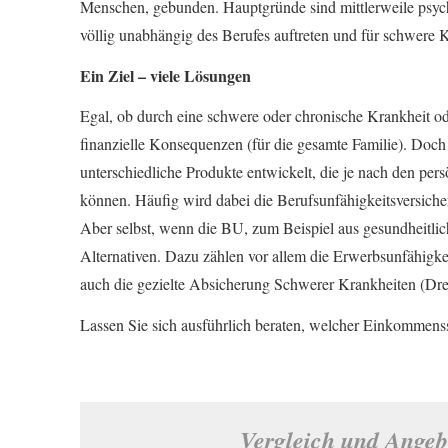
Menschen, gebunden. Hauptgründe sind mittlerweile psych
völlig unabhängig des Berufes auftreten und für schwere K
Ein Ziel – viele Lösungen
Egal, ob durch eine schwere oder chronische Krankheit od
finanzielle Konsequenzen (für die gesamte Familie). Doch
unterschiedliche Produkte entwickelt, die je nach den p
können. Häufig wird dabei die Berufs­unfähig­keitsversiche
Aber selbst, wenn die BU, zum Beispiel aus gesundheitliche
Alternativen. Dazu zählen vor allem die Erwerbsunfähigke
auch die gezielte Absicherung Schwe­rer Krank­hei­ten (Dr
Lassen Sie sich ausführlich beraten, welcher Einkommenss
Vergleich und Ange